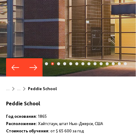
...
...
Peddie School
Peddie School
Год основания:
1865
Расположение:
Хайтстаун, штат Нью-Джерси, США
Стоимость обучения:
от $ 65 600 за год