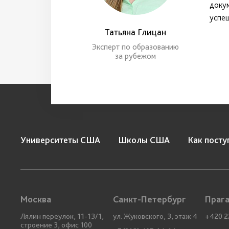
докум
успеш
Татьяна Глицан
Эксперт по образованию
за рубежом
Университеты США
Школы США
Как посту
Москва
Санкт-Петербург
Праг
Лялин переулок, 11-13/1,
ул. Жуковского, 3, этаж 4
+420 2
строение 3, офис 100