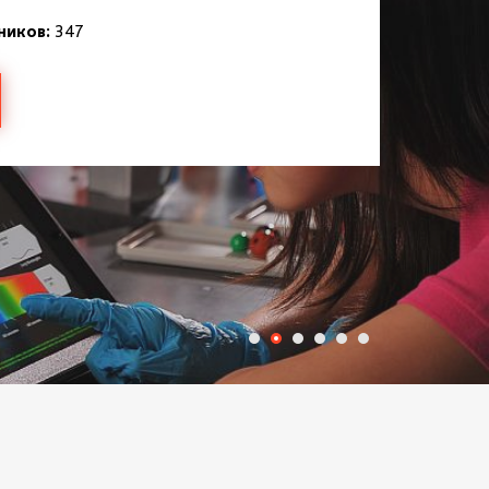
ников:
347